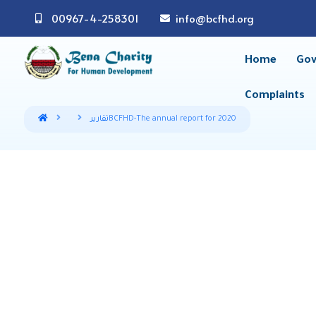
00967-4-258301
info@bcfhd.org
Home
Gov
Complaints
‏‏‏‏BCFHD-The annual report for 2020
تقارير