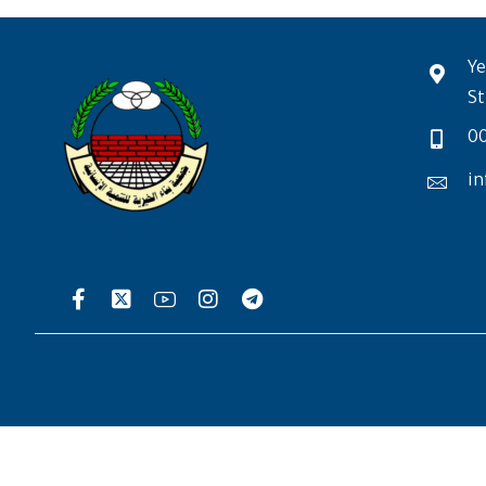
Ye
St
0
in