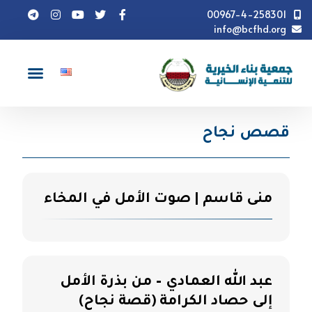
00967-4-258301
info@bcfhd.org
قصص نجاح
قصص نجاح
منى قاسم | صوت الأمل في المخاء
عبد الله العمادي – من بذرة الأمل
إلى حصاد الكرامة (قصة نجاح)