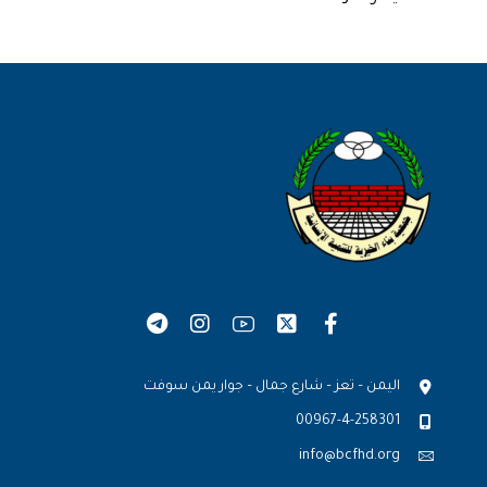
اليمن – تعز – شارع جمال – جوار يمن سوفت
00967-4-258301
info@bcfhd.org