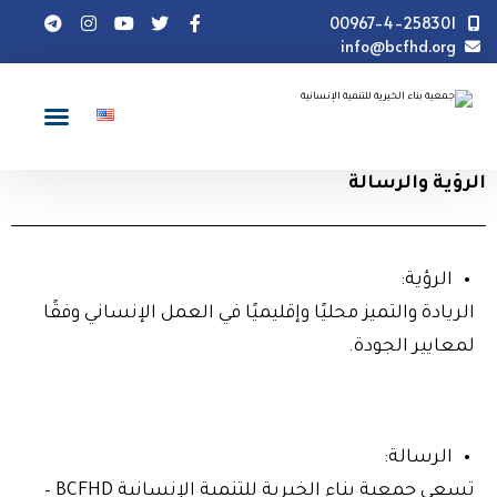
00967-4-258301
info@bcfhd.org
من نحن
الرؤية والرسالة
الحوكمة والإفصا
الرؤية والرسالة
الرؤية:
الريادة والتميز محليًا وإقليميًا في العمل الإنساني وفقًا
لمعايير الجودة.
الرسالة:
تسعى جمعية بناء الخيرية للتنمية الإنسانية BCFHD –