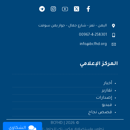
اليمن – تعز – شارع جمال – جوار يمن سوفت
00967-4-258301
info@bcfhd.org
المركز الإعلامي
أخبار
تقارير
إصدارات
فيديو
قصص نجاح
© 2026 | BCFHD
الشكاوى
تطوير واستضافة: مكين تك للحلول التقنية