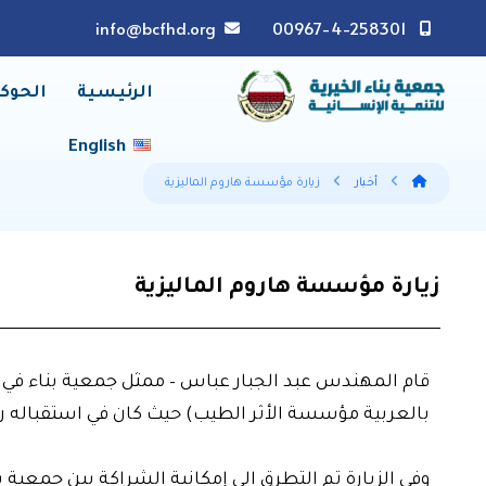
info@bcfhd.org
00967-4-258301
الرئيسية
الحوك
English
أخبار
زيارة مؤسسة هاروم الماليزية
زيارة مؤسسة هاروم الماليزية
بالعربية مؤسسة الأثر الطيب) حيث كان في استقباله
وفي الزيارة تم التطرق الى إمكانية الشراكة بين جمعية 