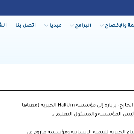
مة والإفصاح
البرامج
ميديا
اتصل بنا
الش
قام المهندس عبد الجبار عباس – ممثل جمعية بناء في الخارج- بزيارة إلى مؤسسة HaRUm الخيرية (معناها
 رئيس المؤسسة والمسئول التعليمي.
بناء الخيرية للتنمية الإنسانية ومؤسسة هاروم في