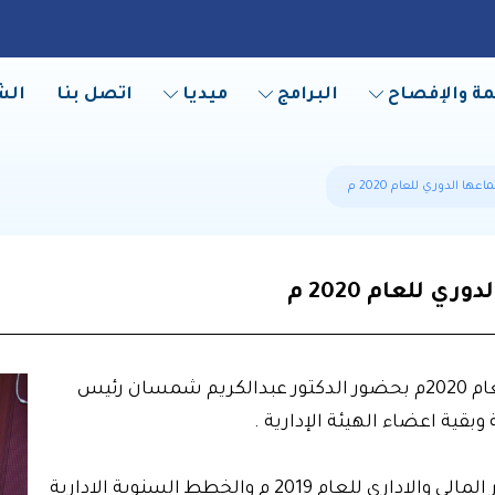
مة والإفصاح
البرامج
ميديا
اتصل بنا
الش
عقدت الهيئة الادارية في (BCFHD) اجتماعها الدوري للعام 2020م بحضور الدكتور عبدالكريم شمسان رئيس
قية اعضاء الهيئة الإدارية .
وقد ناقش الاجتماع الذي انعقد في مقر الجمعية التقرير المالي والاداري للعام 2019 م والخطط السنوية الادارية