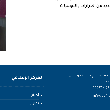
 – تعز – شارع جمال – جوار يمن
المركز الإعلامي
ت
00967-4-25
أخبار
info@bcfhd
تقارير