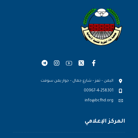
اليمن – تعز – شارع جمال – جوار يمن سوفت
00967-4-258301
info@bcfhd.org
المركز الإعلامي