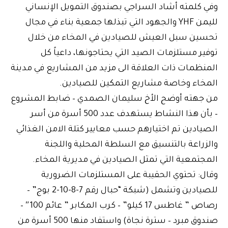
وفي كلمته أشاد السراجي بصندوق التمويل الإنساني
لليمن YHF والجهود التي تبذلها جمعية بناء في مجال
تحسين سبل العيش للصيادين في المخاء من خلال
توفير مستلزمات الصيد التي يحتاجونها، داعياً كل
المنظمات ذات العلاقة الى مزيد من المشاريع في مدينة
المخاء وخاصة مشاريع التمكين للصيادين.
من جهته أوضح الأخ سليمان الصمدي – ضابط المشروع
– بأن هذا النشاط يستهدف عدد 500 أسرة من أسر
الصيادين تم اختيارهم حسب معايير كتلة الامن الغذائي
والزراعة بالتنسيق مع السلطة المحلية واللجنة
المجتمعية التي تمثل الصيادين في مديرية المخاء.
وقال: تحتوي الحقيبة على المستلزمات الضرورية
للصيادين وتشمل (شبكة “حبال رقم 7-8-10-2 بوج” –
رصاص ” غاطس 17 كيلو” – كرب المكابر ” عائم 100″ –
صندوق مبرد – سترة نجاة) واستفاد منها 500 أسرة من