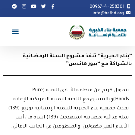
00967-4-258301
info@bcfhd.org
أخبار
"بناء الخيرية" تنفذ مشروع السلة الرمضانية بالشراكة
مع "بيور هاندس"
“بناء الخيرية” تنفذ مشروع السلة الرمضانية
بالشراكة مع “بيور هاندس”
بتمويل كريم من منظمة الأيادي النقية (Pure
Hands)وبالتنسيق مع اللجنة اليمنية الامريكية للإغاثة
نفذت جمعية بناء الخيرية للتنمية الإنسانية توزيع (139)
سلة غذائية رمضانية استهدفت (139) اسرة من أسر
الأيتام الغير مكفولين والمتطوعين في الجانب الاغاثي.