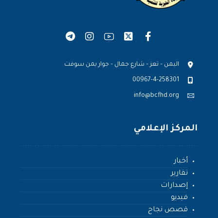
اليمن – تعز – شارع جمال – جوار يمن سوفت
00967-4-258301
info@bcfhd.org
المركز الإعلامي
أخبار
تقارير
إصدارات
فيديو
قصص نجاح