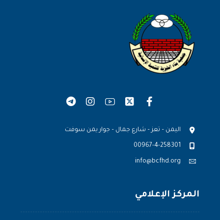
اليمن – تعز – شارع جمال – جوار يمن سوفت
00967-4-258301
info@bcfhd.org
المركز الإعلامي