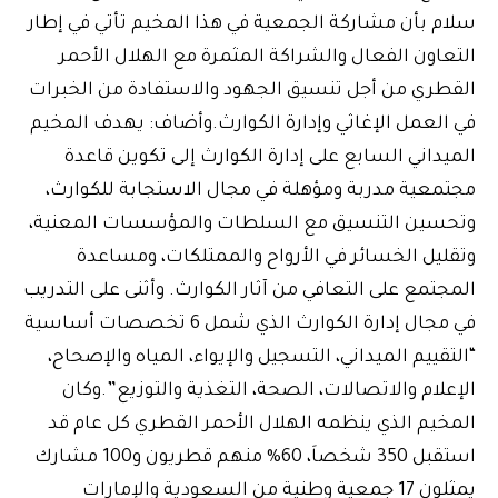
سلام بأن مشاركة الجمعية في هذا المخيم تأتي في إطار
التعاون الفعال والشراكة المثمرة مع الهلال الأحمر
القطري من أجل تنسيق الجهود والاستفادة من الخبرات
في العمل الإغاثي وإدارة الكوارث.وأضاف: يهدف المخيم
الميداني السابع على إدارة الكوارث إلى تكوين قاعدة
مجتمعية مدربة ومؤهلة في مجال الاستجابة للكوارث،
وتحسين التنسيق مع السلطات والمؤسسات المعنية،
وتقليل الخسائر في الأرواح والممتلكات، ومساعدة
المجتمع على التعافي من آثار الكوارث. وأثنى على التدريب
في مجال إدارة الكوارث الذي شمل 6 تخصصات أساسية
“التقييم الميداني، التسجيل والإيواء، المياه والإصحاح،
الإعلام والاتصالات، الصحة، التغذية والتوزيع”.وكان
المخيم الذي ينظمه الهلال الأحمر القطري كل عام قد
استقبل 350 شخصاَ، 60% منهم قطريون و100 مشارك
يمثلون 17 جمعية وطنية من السعودية والإمارات