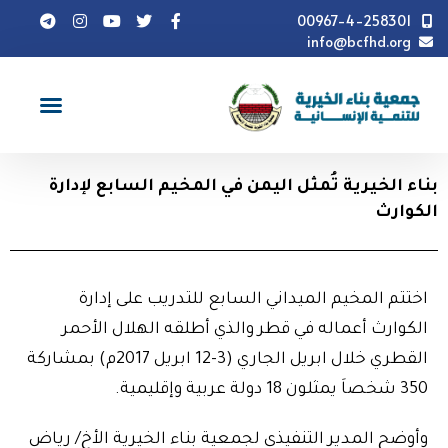
00967-4-258301
info@bcfhd.org
أخبار
بناء الخيرية تُمثل اليمن في المخيم السابع لإدارة
الكوارث
بناء الخيرية تُمثل اليمن في المخيم السابع لإدارة
الكوارث
اختتم المخيم الميداني السابع للتدريب على إدارة
الكوارث أعماله في قطر والذي أطلقه الهلال الأحمر
القطري خلال ابريل الجاري (3-12 ابريل 2017م) بمشاركة
350 شخصاَ يمثلون 18 دولة عربية وإقليمية.
وأوضح المدير التنفيذي لجمعية بناء الخيرية الأخ/ رياض