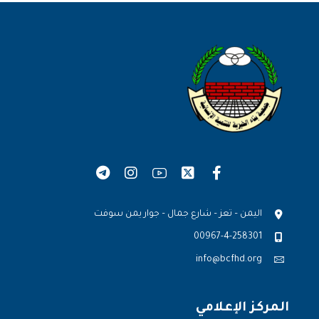
اليمن – تعز – شارع جمال – جوار يمن سوفت
00967-4-258301
info@bcfhd.org
المركز الإعلامي