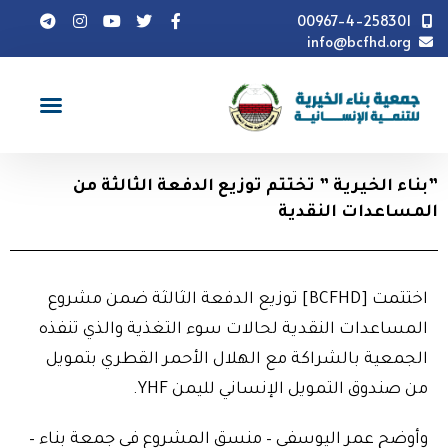
00967-4-258301
info@bcfhd.org
أخبار
”بناء الخيرية " تختتم توزيع الدفعة الثالثة من
المساعدات النقدية
”بناء الخيرية ” تختتم توزيع الدفعة الثالثة من
المساعدات النقدية
اختتمت [BCFHD] توزيع الدفعة الثالثة ضمن مشروع
المساعدات النقدية لحالات سوء التغذية والذي تنفذه
الجمعية بالشراكة مع الهلال الأحمر القطري بتمويل
من صندوق التمويل الإنساني لليمن YHF.
وأوضح عمر اليوسفي – منسق المشروع في جمعة بناء –