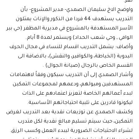
تعز.
واوضح الاخ سليمان الصمدي- مدير المشروع- بأن
التدريب يستهدف 44 فردا من الذكور والإناث يمثلون
الأسر المستهدفة بالمشروع في مديرية المظفر (حي بير
الوافي , وحي شعب الحداد) ويستمر لمدة 8 أيام.
وأضاف: يشمل التدريب اقسام للنساء في مجال الحرف
اليدوية (الخياطة، والكوافير، والنقش)، بالاضافة الى
القسم الخاص بالرجال (صيانة الجوال) .
وأشار الصمدي إلى أن التدريب سيكون وفقاً لاهتمامات
المستهدفين وميولهم، ودعمهم لمجموعات التمكين
لبدء أعمالهم الخاصة لتعزيز اعتمادهم على الذات
ليكونوا قادرين على تلبية احتياجاتهم الأساسية.
وكشف الصمدي عن توزيعات نقدية بعد التدريب لغرض
التمكين، حيث سيتم تسليم مبالغ نقدية لكل متدرب
لشراء الاحتياجات الضرورية ليبدء العمل وكسب الرزق.