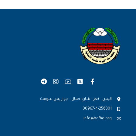
اليمن – تعز – شارع جمال – جوار يمن سوفت
00967-4-258301
info@bcfhd.org