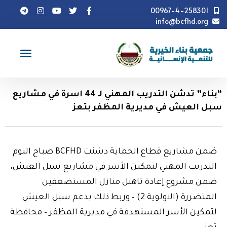
00967-4-258301
info@bcfhd.org
أخبار
"بناء" تدشن التدريب المهني لـ 44 اسرة في مشاريع
سبل العيش في مديرية المظفر بتعز
“بناء” تدشن التدريب المهني لـ 44 اسرة في مشاريع
سبل العيش في مديرية المظفر بتعز
ضمن مشاريع قطاع الحماية دشنت BCFHD صباح اليوم
التدريب المهني لتمكين الأسر في مشاريع سبل العيش،
ضمن مشروع إعادة تاهيل منازل المستضعفين
المتضررة (الاولوية 2) – وربط ذلك بدعم سبل العيش
لتمكين الأسر المستهدفة في مديرية المظفر – محافظة