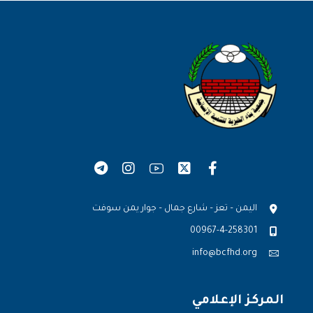
اليمن – تعز – شارع جمال – جوار يمن سوفت
00967-4-258301
info@bcfhd.org
المركز الإعلامي