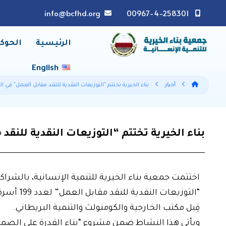
info@bcfhd.org
00967-4-258301
الرئيسية
الحوك
English
أخبار
بناء الخيرية تختتم "التوزيعات النقدية للنقد مقابل العمل" في ال
بناء الخيرية تختتم “التوزيعات النقدية للنق
اختتمت جمعية بناء الخيرية للتنمية الإنسانية، بالشرا
“التوزيعا
قِبل مكتب الخارجية والكومنولث والتنمية البريطاني.
ويأتي هذا النشاط ضمن مشروع “بناء القدرة على الصمو