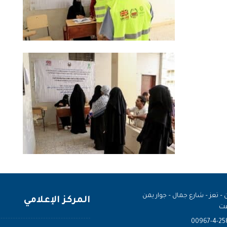
 – تعز – شارع جمال – جوار يمن
المركز الإعلامي
ت
00967-4-25