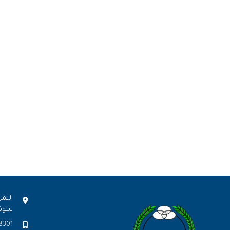
اليمن
سوف
8301