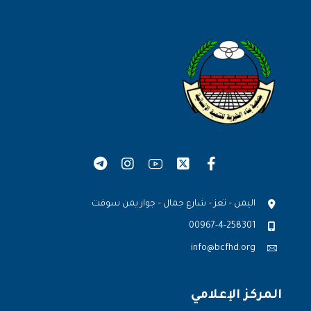
اليمن – تعز – شارع جمال – جوار يمن سوفت
00967-4-258301
info@bcfhd.org
المركز الإعلامي