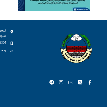
اليمن
سوف
8301
.org