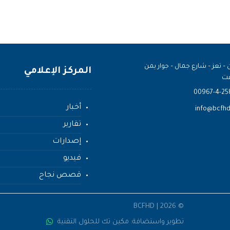
 – تعز – شارع جمال – جوار يمن
المركز الإعلامي
ت
00967-4-25
أخبار
info@bcfhd
تقارير
إصدارات
فيديو
قصص نجاح
© 2026 | BCFHD
تطوير واستضافة: مكين تك للحلول التقنية