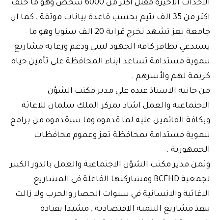
الاحداث الاخيرة مقتل اكثر من 6000 شخص وهو ما خلف
اكثر من 35 الف يتيم بحسب قاعدة بيانات موثقة , كما ان
جامعة تعز تشهد تخرج قرابة 20 الف سنويا وهو ما
يستدعي تظافر كافة الجهود لتبني ودعم ورعاية مشاريع
تنموية مستدامة تساعد ابناء المحافظة على تأمين حياة
كريمة لهم ولأسرهم .
من جانبه الاستاذ عبده علي مدير مكتب الشؤن
الاجتماعية والعمل اشاد بمركز الملك سلمان للاغاثة
وبكافة القائمين عليه لما قدموه وما سيقدموه من برامج
تنموية مستدامة بمحافظة تعز وعموم محافظات
الجمهورية .
وثمن مدير مكتب الشؤن الاجتماعية والعمل بالدور الكبير
لجمعية BCFHD ومشاركتها الفاعلة في المشاريع
الاغاثية والانسانية في سنوات الحصار والحرب ولا زالت
تنفذ مشاريع التنمية الاقتصادية , مشيدا بقيادة