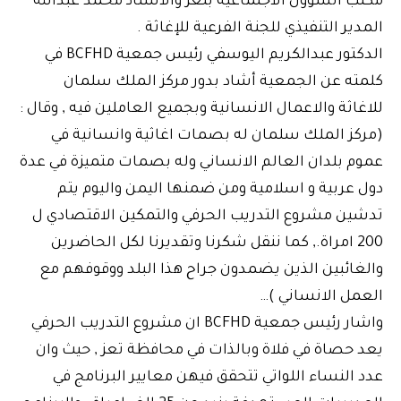
مكتب الشؤون الاجتماعية بتعز والاستاذ محمد عبدالله
المدير التنفيذي للجنة الفرعية للإغاثة .
الدكتور عبدالكريم اليوسفي رئيس جمعية BCFHD في
كلمته عن الجمعية أشاد بدور مركز الملك سلمان
للاغاثة والاعمال الانسانية وبجميع العاملين فيه , وقال :
(مركز الملك سلمان له بصمات اغاثية وانسانية في
عموم بلدان العالم الانساني وله بصمات متميزة في عدة
دول عربية و اسلامية ومن ضمنها اليمن واليوم يتم
تدشين مشروع التدريب الحرفي والتمكين الاقتصادي ل
200 امراة., كما ننقل شكرنا وتقديرنا لكل الحاضرين
والغائبين الذين يضمدون جراح هذا البلد ووقوفهم مع
العمل الانساني )…
واشار رئيس جمعية BCFHD ان مشروع التدريب الحرفي
يعد حصاة في فلاة وبالذات في محافظة تعز , حيث وان
عدد النساء اللواتي تتحقق فيهن معايير البرنامج في