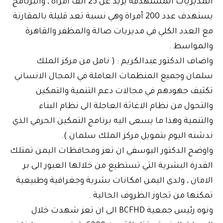
المديريات المستهدفة يزيد عن 25 الف امراة , والبرنامج
يستهدف عدد 200 أمراة وهي نسبة تعد قليلة بالمقارنة
مع العدد الكلي في مديريات صالة والمظفر والقاهرة
والمواسط .
واضاف الدكتور عبدالكريم : ( نامل من مركز الملك
سلمان وجميع المنظمات العاملة في المجال الانساني
تكثيف جهودهم في مجالات دعم التنمية والتمكين
والتحول من نظام الاغاثة العاجلة الى نظام البناء
والتنمية وهذا ما يسعى اليه برنامج التمكين الحرفي الذي
ندشنه اليوم بتمويل مركز الملك سلمان ).
واوضح الدكتور اليوسفي ان تعز ومحافظات اليمن تمتلك
القدرة البشرية التي تستطيع من خلالها العبور الى بر
الامان , ولدى اليمن امكانات بشرية وجغرافية وطبيعية
تمكنها من تجاوز الظروف الحالية .
ونوه رئيس جمعية BCFHD الى ان تعز شهدت خلال