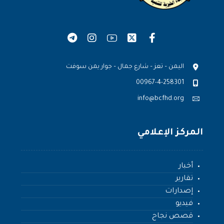
اليمن – تعز – شارع جمال – جوار يمن سوفت
00967-4-258301
info@bcfhd.org
المركز الإعلامي
أخبار
تقارير
إصدارات
فيديو
قصص نجاح