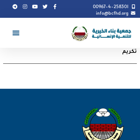
00967-4-258301
info@bcfhd.org
صور
تكريم
تكريم