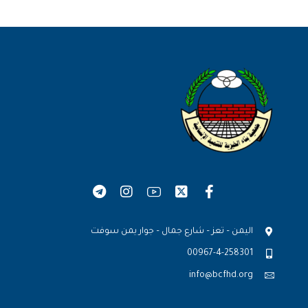
اليمن – تعز – شارع جمال – جوار يمن سوفت
00967-4-258301
info@bcfhd.org